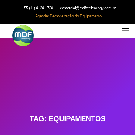
+55 (11) 4134-1720
comercial@mdftechnology.com.br
Agendar Demonstração do Equipamento
TAG:
EQUIPAMENTOS