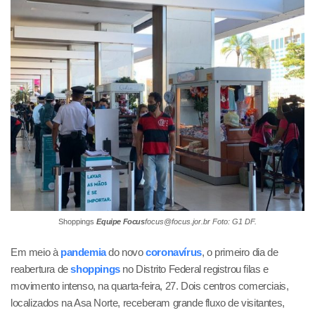
Shoppings
Equipe Focus
focus@focus.jor.br
Foto: G1 DF.
Em meio à
pandemia
do novo
coronavírus
, o primeiro dia de
reabertura de
shoppings
no Distrito Federal registrou filas e
movimento intenso, na quarta-feira, 27. Dois centros comerciais,
localizados na Asa Norte, receberam grande fluxo de visitantes,