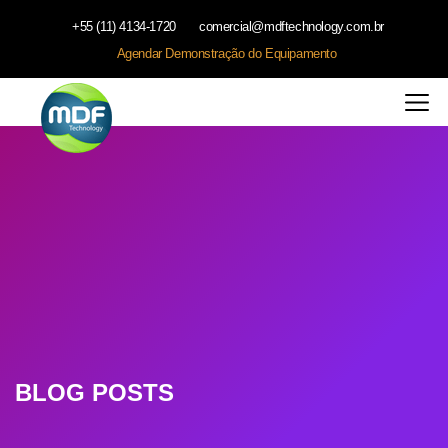
+55 (11) 4134-1720
comercial@mdftechnology.com.br
Agendar Demonstração do Equipamento
BLOG POSTS