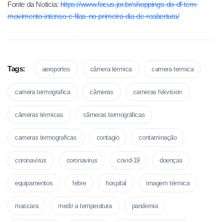
Fonte da Noticia:
https://www.focus.jor.br/shoppings-do-df-tem-
movimento-intenso-e-filas-no-primeiro-dia-de-reabertura/
Tags:
aeroportos
câmera térmica
camera termica
camera termografica
câmeras
cameras hikvision
câmeras térmicas
câmeras termográficas
cameras termograficas
contagio
contaminação
coronavírus
coronavirus
covid-19
doenças
equipamentos
febre
hospital
imagem térmica
mascara
medir a temperatura
pandemia