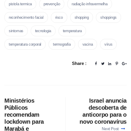
pistola termica
prevenção
radiação infravermelha
reconhecimento facial
risco
shopping
shoppings
sintomas
tecnologia
temperatura
temperatura corporal
termografia
vacina
vírus
Share :
Ministérios
Israel anuncia
Públicos
descoberta de
recomendam
anticorpo para o
lockdown para
novo coronavírus
Marabá e
Next Post