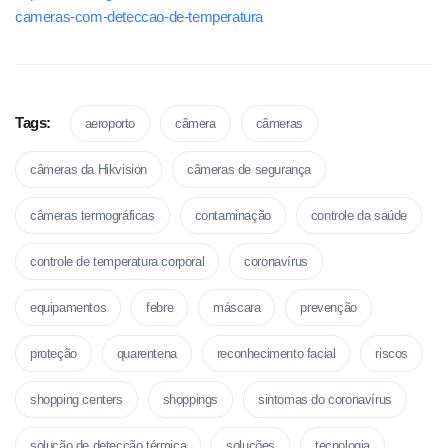
cameras-com-deteccao-de-temperatura
Tags:
aeroporto
câmera
câmeras
câmeras da Hikvision
câmeras de segurança
câmeras termográficas
contaminação
controle da saúde
controle de temperatura corporal
coronavírus
equipamentos
febre
máscara
prevenção
proteção
quarentena
reconhecimento facial
riscos
shopping centers
shoppings
sintomas do coronavírus
solução de detecção térmica
soluções
tecnologia