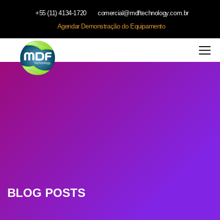
+55 (11) 4134-1720
comercial@mdftechnology.com.br
Agendar Demonstração do Equipamento
BLOG POSTS