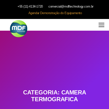
+55 (11) 4134-1720
comercial@mdftechnology.com.br
Agendar Demonstração do Equipamento
CATEGORIA:
CAMERA
TERMOGRAFICA