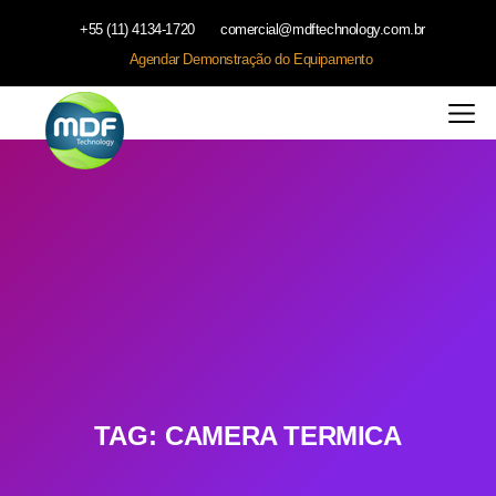
+55 (11) 4134-1720
comercial@mdftechnology.com.br
Agendar Demonstração do Equipamento
TAG:
CAMERA TERMICA