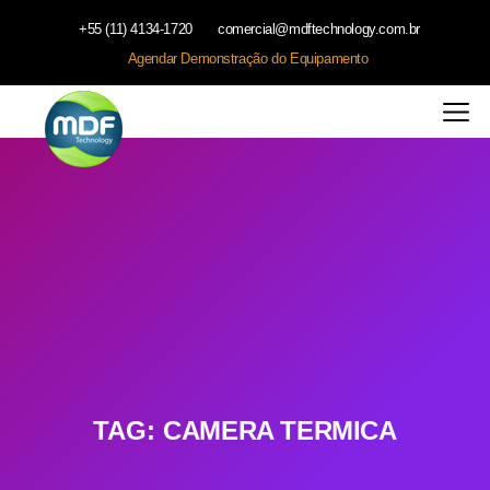
+55 (11) 4134-1720
comercial@mdftechnology.com.br
Agendar Demonstração do Equipamento
TAG:
CAMERA TERMICA