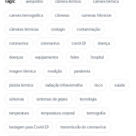
Tags:
aeroportos
câmera térmica
camera termica
camera termografica
câmeras
cameras hikvision
câmeras térmicas
contagio
contaminação
coronavírus
coronavirus
covid-19
doença
doenças
equipamentos
febre
hospital
imagem térmica
medição
pandemia
pistola termica
radiação infravermelha
risco
saúde
sintomas
sintomas de gripes
tecnologia
temperatura
temperatura corporal
termografia
testagem para Covid-19
transmissão do coronavírus