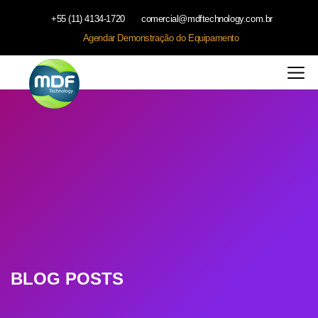
+55 (11) 4134-1720
comercial@mdftechnology.com.br
Agendar Demonstração do Equipamento
BLOG POSTS