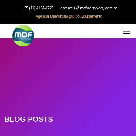
+55 (11) 4134-1720
comercial@mdftechnology.com.br
Agendar Demonstração do Equipamento
BLOG POSTS