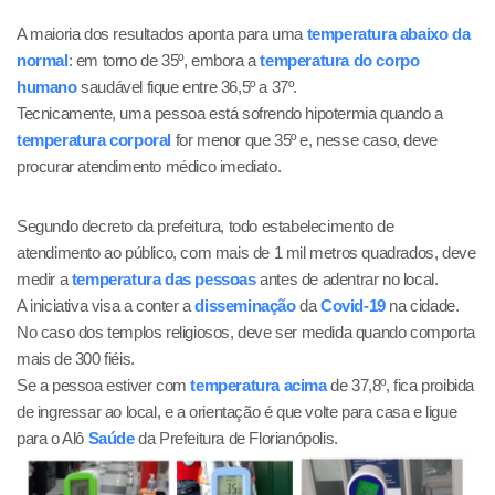
A maioria dos resultados aponta para uma
temperatura abaixo da
normal
: em torno de 35º, embora a
temperatura do corpo
humano
saudável fique entre 36,5º a 37º.
Tecnicamente, uma pessoa está sofrendo hipotermia quando a
temperatura corporal
for menor que 35º e, nesse caso, deve
procurar atendimento médico imediato.
Segundo decreto da prefeitura, todo estabelecimento de
atendimento ao público, com mais de 1 mil metros quadrados, deve
medir a
temperatura das pessoas
antes de adentrar no local.
A iniciativa visa a conter a
disseminação
da
Covid-19
na cidade.
No caso dos templos religiosos, deve ser medida quando comporta
mais de 300 fiéis.
Se a pessoa estiver com
temperatura acima
de 37,8º, fica proibida
de ingressar ao local, e a orientação é que volte para casa e ligue
para o Alô
Saúde
da Prefeitura de Florianópolis.