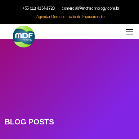
+55 (11) 4134-1720
comercial@mdftechnology.com.br
Agendar Demonstração do Equipamento
BLOG POSTS