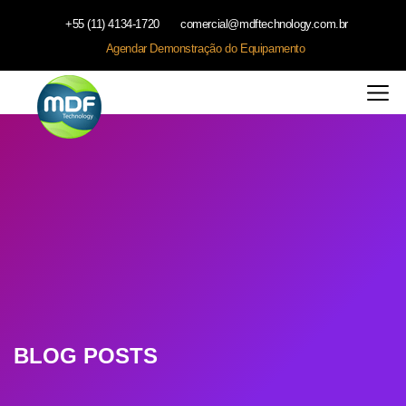
+55 (11) 4134-1720
comercial@mdftechnology.com.br
Agendar Demonstração do Equipamento
BLOG POSTS