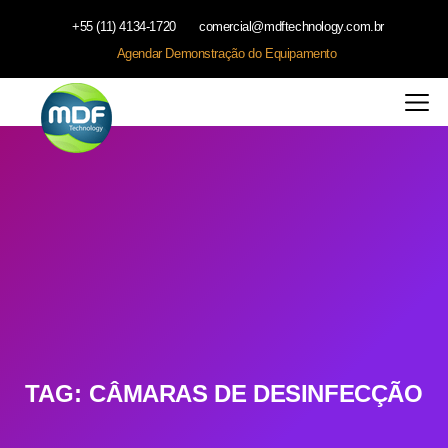
+55 (11) 4134-1720
comercial@mdftechnology.com.br
Agendar Demonstração do Equipamento
TAG:
CÂMARAS DE DESINFECÇÃO